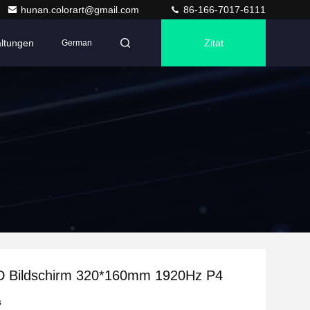
hunan.colorart@gmail.com
86-166-7017-6111
altungen
Zitat
German
D Bildschirm 320*160mm 1920Hz P4
s