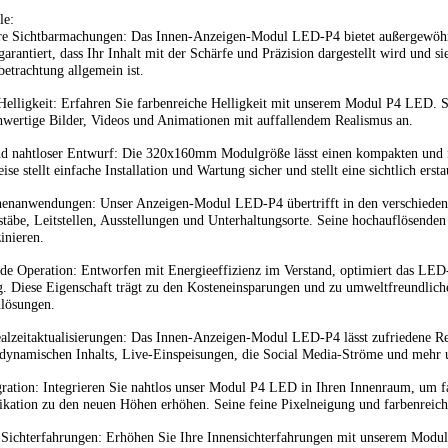
le:
re Sichtbarmachungen: Das Innen-Anzeigen-Modul LED-P4 bietet außergewöhnl
garantiert, dass Ihr Inhalt mit der Schärfe und Präzision dargestellt wird und 
trachtung allgemein ist.
Helligkeit: Erfahren Sie farbenreiche Helligkeit mit unserem Modul P4 LED. S
hwertige Bilder, Videos und Animationen mit auffallendem Realismus an.
d nahtloser Entwurf: Die 320x160mm Modulgröße lässt einen kompakten und 
e stellt einfache Installation und Wartung sicher und stellt eine sichtlich ers
nnenanwendungen: Unser Anzeigen-Modul LED-P4 übertrifft in den verschiedene
täbe, Leitstellen, Ausstellungen und Unterhaltungsorte. Seine hochauflösende
inieren.
de Operation: Entworfen mit Energieeffizienz im Verstand, optimiert das L
g. Diese Eigenschaft trägt zu den Kosteneinsparungen und zu umweltfreundlichen
lösungen.
alzeitaktualisierungen: Das Innen-Anzeigen-Modul LED-P4 lässt zufriedene Rea
dynamischen Inhalts, Live-Einspeisungen, die Social Media-Ströme und mehr u
gration: Integrieren Sie nahtlos unser Modul P4 LED in Ihren Innenraum, um fa
ation zu den neuen Höhen erhöhen. Seine feine Pixelneigung und farbenreichen
Sichterfahrungen: Erhöhen Sie Ihre Innensichterfahrungen mit unserem Modu