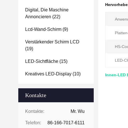
Hervorheb
Digital, Die Maschine
Annoncieren
(22)
Anwen
Lcd-Wand-Schirm
(9)
Platte
Verstärkender Schirm LCD
HS-Co
(19)
LED-Ch
LED-Sichtfläche
(15)
Kreatives LED-Display
(10)
Innen-LED 
Kontakte
Kontakte:
Mr. Wu
Telefon:
86-166-7017-6111