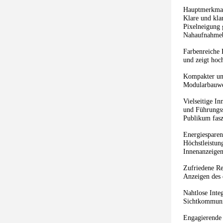
Hauptmerkma
Klare und kla
Pixelneigung 
Nahaufnahmebe
Farbenreiche 
und zeigt hoc
Kompakter un
Modularbauweis
Vielseitige I
und Führungss
Publikum fasz
Energiesparen
Höchstleistun
Innenanzeigen
Zufriedene Re
Anzeigen des 
Nahtlose Inte
Sichtkommunik
Engagierende 