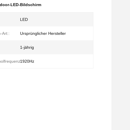
ndoor-LED-Bildschirm
LED
-Art::
Ursprünglicher Hersteller
1-jährig
holfrequenz:
1920Hz