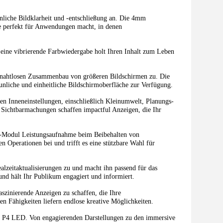
iche Bildklarheit und -entschließung an. Die 4mm
sie perfekt für Anwendungen macht, in denen
eine vibrierende Farbwiedergabe holt Ihren Inhalt zum Leben
nahtlosen Zusammenbau von größeren Bildschirmen zu. Die
taunliche und einheitliche Bildschirmoberfläche zur Verfügung.
n Inneneinstellungen, einschließlich Kleinumwelt, Planungs-
n Sichtbarmachungen schaffen impactful Anzeigen, die Ihr
ED-Modul Leistungsaufnahme beim Beibehalten von
 Operationen bei und trifft es eine stützbare Wahl für
lzeitaktualisierungen zu und macht ihn passend für das
nd hält Ihr Publikum engagiert und informiert.
szinierende Anzeigen zu schaffen, die Ihre
 Fähigkeiten liefern endlose kreative Möglichkeiten.
l P4 LED. Von engagierenden Darstellungen zu den immersive