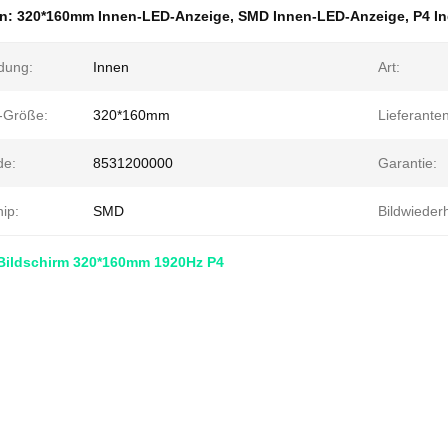
en:
320*160mm Innen-LED-Anzeige
,
SMD Innen-LED-Anzeige
,
P4 I
dung:
Innen
Art:
n-Größe:
320*160mm
Lieferanten
de:
8531200000
Garantie:
ip:
SMD
Bildwieder
Bildschirm 320*160mm 1920Hz P4