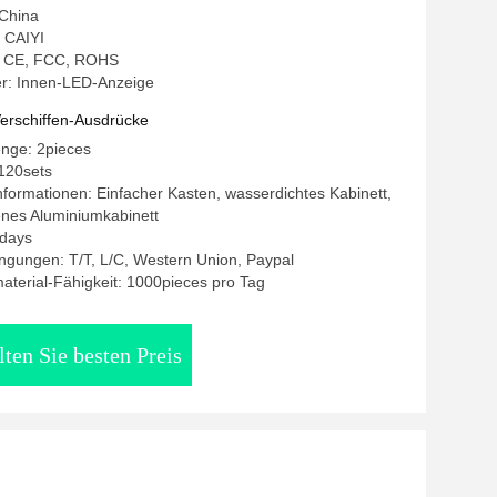
 China
 CAIYI
g: CE, FCC, ROHS
: Innen-LED-Anzeige
erschiffen-Ausdrücke
enge: 2pieces
120sets
formationen: Einfacher Kasten, wasserdichtes Kabinett,
nes Aluminiumkabinett
5days
ngungen: T/T, L/C, Western Union, Paypal
terial-Fähigkeit: 1000pieces pro Tag
lten Sie besten Preis