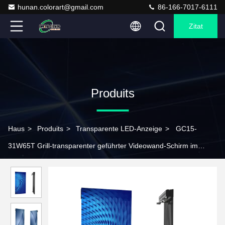
hunan.colorart@gmail.com
86-166-7017-6111
Zitat
Produits
Haus
>
Produits
>
Transparente LED-Anzeige
>
GC15-
31W65T Grill-transparenter geführter Videowand-Schirm im
Freien fahl