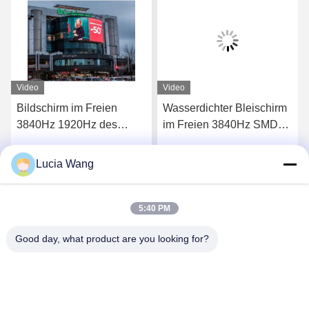
Video
Video
Bildschirm im Freien
Wasserdichter Bleischirm
3840Hz 1920Hz des
im Freien 3840Hz SMD
Kabinett-P5 LED
P4 führte das 1-jährige
Zeichen-Brett
Lucia Wang
s
Erhalten Sie besten Preis
Erhalten Sie besten Preis
5:40 PM
Good day, what product are you looking for?
Hunan Caiyi Photoelectric Technology Co., Ltd