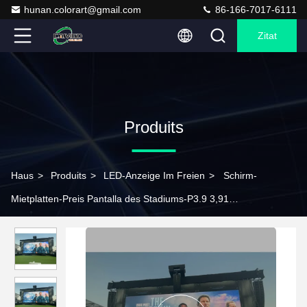
hunan.colorart@gmail.com
86-166-7017-6111
Zitat
Produits
Haus
>
Produits
>
LED-Anzeige Im Freien
>
Schirm-
Mietplatten-Preis Pantalla des Stadiums-P3.9 3,91
Außenvideowand 3.9mm 3,9 geführte Di P3.91 der 3mm Pixel-
Neigungs-3 im Freien