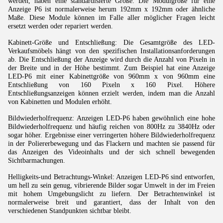
werden, haben eine standardisierte Größe. Die Modulgröße für eine
Anzeige P6 ist normalerweise herum 192mm x 192mm oder ähnliche
Maße. Diese Module können im Falle aller möglicher Fragen leicht
ersetzt werden oder repariert werden.
Kabinett-Größe und Entschließung: Die Gesamtgröße des LED-
Verkaufsmöbels hängt von den spezifischen Installationsanforderungen
ab. Die Entschließung der Anzeige wird durch die Anzahl von Pixeln in
der Breite und in der Höhe bestimmt. Zum Beispiel hat eine Anzeige
LED-P6 mit einer Kabinettgröße von 960mm x von 960mm eine
Entschließung von 160 Pixeln x 160 Pixel. Höhere
Entschließungsanzeigen können erzielt werden, indem man die Anzahl
von Kabinetten und Modulen erhöht.
Bildwiederholfrequenz: Anzeigen LED-P6 haben gewöhnlich eine hohe
Bildwiederholfrequenz und häufig reichen von 800Hz zu 3840Hz oder
sogar höher. Ergebnisse einer verringerten höhere Bildwiederholfrequenz
in der Poliererbewegung und das Flackern und machten sie passend für
das Anzeigen des Videoinhalts und der sich schnell bewegenden
Sichtbarmachungen.
Helligkeits-und Betrachtungs-Winkel: Anzeigen LED-P6 sind entworfen,
um hell zu sein genug, vibrierende Bilder sogar Umwelt in der im Freien
mit hohem Umgebungslicht zu liefern. Der Betrachtenwinkel ist
normalerweise breit und garantiert, dass der Inhalt von den
verschiedenen Standpunkten sichtbar bleibt.