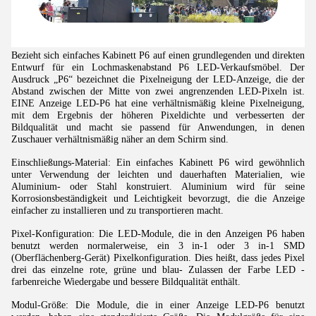
Bezieht sich einfaches Kabinett P6 auf einen grundlegenden und direkten
Entwurf für ein Lochmaskenabstand P6 LED-Verkaufsmöbel. Der
Ausdruck „P6“ bezeichnet die Pixelneigung der LED-Anzeige, die der
Abstand zwischen der Mitte von zwei angrenzenden LED-Pixeln ist.
EINE Anzeige LED-P6 hat eine verhältnismäßig kleine Pixelneigung,
mit dem Ergebnis der höheren Pixeldichte und verbesserten der
Bildqualität und macht sie passend für Anwendungen, in denen
Zuschauer verhältnismäßig näher an dem Schirm sind.
Einschließungs-Material: Ein einfaches Kabinett P6 wird gewöhnlich
unter Verwendung der leichten und dauerhaften Materialien, wie
Aluminium- oder Stahl konstruiert. Aluminium wird für seine
Korrosionsbeständigkeit und Leichtigkeit bevorzugt, die die Anzeige
einfacher zu installieren und zu transportieren macht.
Pixel-Konfiguration: Die LED-Module, die in den Anzeigen P6 haben
benutzt werden normalerweise, ein 3 in-1 oder 3 in-1 SMD
(Oberflächenberg-Gerät) Pixelkonfiguration. Dies heißt, dass jedes Pixel
drei das einzelne rote, grüne und blau- Zulassen der Farbe LED -
farbenreiche Wiedergabe und bessere Bildqualität enthält.
Modul-Größe: Die Module, die in einer Anzeige LED-P6 benutzt