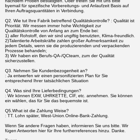
nachdem Proben bestätigten. Oder treten Sie mit uns bitte
byemail für spezifische Vorbereitungs- und Anlaufzeit Basis auf
Ihren Auftragsquantitäten in Verbindung.
Q2. Wie tut Ihre Fabrik betreffend Qualitätskontrolle? : Qualität ist
Priorität. Wir messen immer hohe Wichtigkeit zur
Qualitätskontrolle von Anfang an zum Ende bei:
1) aller Rohstoff, den wir sind ungiftig benutzten, Klima-freundlich.
2)Talentierte Arbeitskräfte zahlen großer Aufmerksamkeit zu
jedem Details, wenn sie die produzierenden und verpackenden
Prozesse behandeln;
3) Wir haben ein Berufs-QA-/QCteam, zum der Qualität
sicherzustellen.
Q3. Nehmen Sie Kundenbezogenheit an?
: Ja entwerfen wir einen personifizierten Plan für Sie
entsprechend Ihrer tatsächlichen Situation
Q4. Was sind Ihre Lieferbedingungen?
: Wir können EXW, UHRKETTE, CIF, etc. annehmen. Sie können
ein wählen, das für Sie das bequemste ist.
Q5.What ist die Zahlung Weise?
: TT. Lohn später, West-Union.Online-Bank-Zahlung.
Wenn Sie andere Fragen haben, informieren Sie uns bitte. Wir
fügen Antworten hier für Ihre furtherreferences hinzu. Danke.