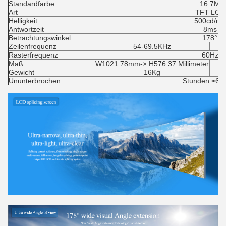
Standardfarbe
16.7M
Art
TFT LCD
Helligkeit
500cd/m2
Antwortzeit
8ms
Betrachtungswinkel
178°
Zeilenfrequenz
54-69.5KHz
Rasterfrequenz
60Hz
Maß
W1021.78mm-× H576.37 Millimeter
W
Gewicht
16Kg
Ununterbrochen
Stunden ≥60