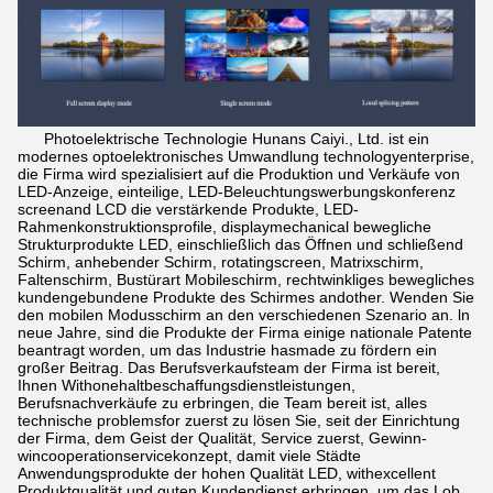
Photoelektrische Technologie Hunans Caiyi., Ltd. ist ein
modernes optoelektronisches Umwandlung technologyenterprise,
die Firma wird spezialisiert auf die Produktion und Verkäufe von
LED-Anzeige, einteilige, LED-Beleuchtungswerbungskonferenz
screenand LCD die verstärkende Produkte, LED-
Rahmenkonstruktionsprofile, displaymechanical bewegliche
Strukturprodukte LED, einschließlich das Öffnen und schließend
Schirm, anhebender Schirm, rotatingscreen, Matrixschirm,
Faltenschirm, Bustürart Mobileschirm, rechtwinkliges bewegliches
kundengebundene Produkte des Schirmes andother. Wenden Sie
den mobilen Modusschirm an den verschiedenen Szenario an. ln
neue Jahre, sind die Produkte der Firma einige nationale Patente
beantragt worden, um das Industrie hasmade zu fördern ein
großer Beitrag. Das Berufsverkaufsteam der Firma ist bereit,
Ihnen Withonehaltbeschaffungsdienstleistungen,
Berufsnachverkäufe zu erbringen, die Team bereit ist, alles
technische problemsfor zuerst zu lösen Sie, seit der Einrichtung
der Firma, dem Geist der Qualität, Service zuerst, Gewinn-
wincooperationservicekonzept, damit viele Städte
Anwendungsprodukte der hohen Qualität LED, withexcellent
Produktqualität und guten Kundendienst erbringen, um das Lob