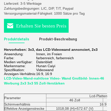
Lieferzeit: 3-5 Werktage
Zahlungsbedingungen: L/C, D/P, T/T, Paypal
Versorgungsmaterial-Fähigkeit: 1000 Sätze pro Tag
Erhalten Sie besten Preis
Produktdetails
Produkt-Beschreibung
Hervorheben:
3x3
,
das LCD-Videowand annonciert
,
2x3
Anwendung:
Innen, im Freien
Farbe:
farbenreich, farbenreich
Medien verfügbar:
Datenblatt
Markenname:
Hunan Caiyi
Spezifikation:
Videowand
Anzeigen-Verhältnis:
16:9, 16:9
LCD-Video-Wand-nahtlose Video- Wand Großbild- Innen-46
Werbung 2x3 3x3 55 Zoll-Verstärken
Lcd-Platteng
Parameter
46 Zoll
Schirmverhältnis
16:9
Effektive Anzeigenstrecke
1018,08 (H)×572.67 (V)