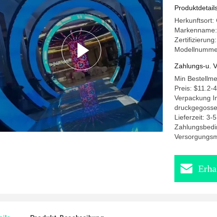
Anzeige
Produktdetail
Herkunftsort:
Markenname:
Zertifizierun
Modellnummer
Zahlungs-u. V
Min Bestellm
Preis: $11.2-
Verpackung In
druckgegosse
Lieferzeit: 3
Zahlungsbedi
Versorgungsma
Erha