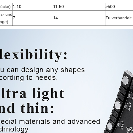
tücke)
1-10
11-50
>500
gs- und
7
14
Zu verhandelt
Tage)