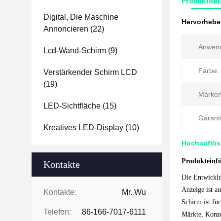
Produktdet
Digital, Die Maschine
Hervorheb
Annoncieren
(22)
Anwen
Lcd-Wand-Schirm
(9)
Farbe:
Verstärkender Schirm LCD
(19)
Marke
LED-Sichtfläche
(15)
Garanti
Kreatives LED-Display
(10)
Hochauflöse
Produkteinf
Kontakte
Die Entwickl
Anzeige ist a
Kontakte:
Mr. Wu
Schirm ist fü
Telefon:
86-166-7017-6111
Märkte, Konze