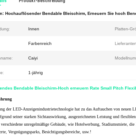
ails
Produkt-Beschreibung
en:
Hochauflösender Bendable Bleischirm
,
Erneuern Sie hoch Ben
dung:
Innen
Platten-Gr
Farbenreich
Lieferanten
nname:
Caiyi
Modellnum
e:
1-jährig
ndes Bendable Bleischirm-Hoch erneuern Rate Small Pitch Flexi
ührung
ung der LED-Anzeigenindustrietechnologie hat zu das Auftauchen von neuen 
ufgrund seiner starken Sichtauswirkung, ausgezeichneten Leistung und flexib
r verschiedene unregelmäßige Gebäude, wie Hotelwerbung, Stadiumsmiete, die 
rte, Vergnügungsparks, Besichtigungsbereiche, usw.!