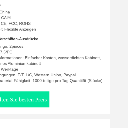
s
 China
 CAIYI
g: CE, FCC, ROHS
: Flexible Anzeigen
erschiffen-Ausdrücke
enge: 2pieces
47.5/PC
formationen: Einfacher Kasten, wasserdichtes Kabinett,
nes Aluminiumkabinett
-5 Werktage
ngungen: T/T, L/C, Western Union, Paypal
terial-Fähigkeit: 1000-teilige pro Tag Quantität (Stücke)
lten Sie besten Preis