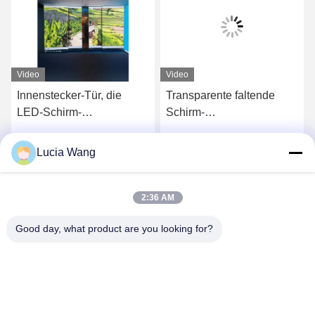
Video
Video
Innenstecker-Tür, die
Transparente faltende
Ge
LED-Schirm-
Schirm-
Bi
Aluminiumlegierung
Aluminiumlegierung im
In
schiebt
Freien führte Bildschirm
sc
Lucia Wang
s
Erhalten Sie besten Preis
Erhalten Sie besten Preis
2:36 AM
Good day, what product are you looking for?
Hunan Caiyi Photoelectric Technology Co., Ltd
hunan.colorart@gmail.com