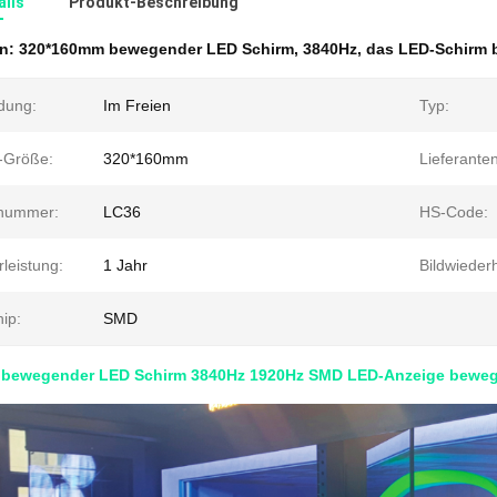
ails
Produkt-Beschreibung
en:
320*160mm bewegender LED Schirm
,
3840Hz
,
das LED-Schirm 
dung:
Im Freien
Typ:
n-Größe:
320*160mm
Lieferanten
nummer:
LC36
HS-Code:
leistung:
1 Jahr
Bildwieder
ip:
SMD
bewegender LED Schirm 3840Hz 1920Hz SMD LED-Anzeige bewe