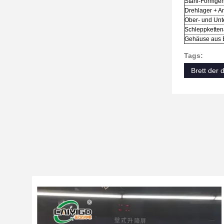
Stahl-Formgen
Drehlager + A
Ober- und Unt
Schleppketten
Gehäuse aus 
Tags:
Brett der 