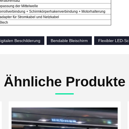
eratorensatz
npassung der Mittelwelle
errollverbindung + Schirmkörperhakenverbindung + Motorhalterung
adapter für Stromkabel und Netzkabel
Blech
digitalen Beschilderung
Bendable Bleischirm
Flexibler LED-S
Ähnliche Produkte