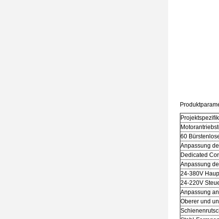
Produktparame
Projektspezif
Motorantriebst
60 Bürstenlose
Anpassung der
Dedicated Cont
Anpassung der
24-380V Haup
24-220V Steue
Anpassung an 
Oberer und un
Schienenrutsc