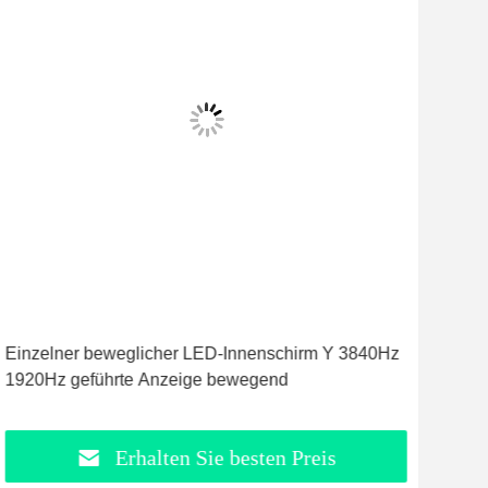
Vid
Einzelner beweglicher LED-Innenschirm Y 3840Hz
Gef
1920Hz geführte Anzeige bewegend
kun
Erhalten Sie besten Preis