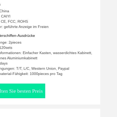
s
 China
 CAIYI
g: CE, FCC, ROHS
: geführte Anzeige im Freien
erschiffen-Ausdrücke
enge: 2pieces
120sets
formationen: Einfacher Kasten, wasserdichtes Kabinett,
nes Aluminiumkabinett
5days
ngungen: T/T, L/C, Western Union, Paypal
terial-Fähigkeit: 1000pieces pro Tag
lten Sie besten Preis