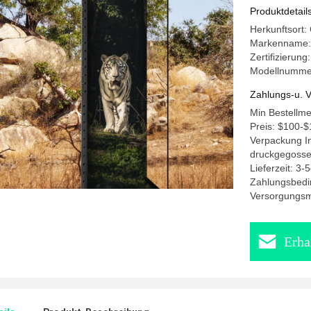
Produktdetail
Herkunftsort:
Markenname:
Zertifizierun
Modellnummer
Zahlungs-u. V
Min Bestellm
Preis: $100-$
Verpackung In
druckgegosse
Lieferzeit: 3-
Zahlungsbedi
Versorgungsma
Erha