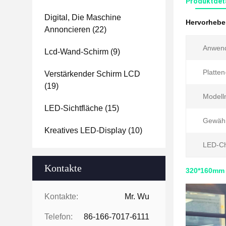
Produktdet
Digital, Die Maschine
Hervorheb
Annoncieren
(22)
Anwen
Lcd-Wand-Schirm
(9)
Platte
Verstärkender Schirm LCD
(19)
Modell
LED-Sichtfläche
(15)
Gewähr
Kreatives LED-Display
(10)
LED-Ch
Kontakte
320*160mm 
Kontakte:
Mr. Wu
Telefon:
86-166-7017-6111