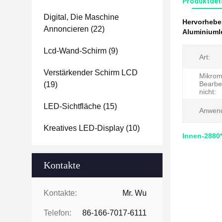
Produktdet
Digital, Die Maschine
Hervorheb
Annoncieren
(22)
Aluminiuml
Lcd-Wand-Schirm
(9)
Art:
Verstärkender Schirm LCD
Mikrom
Bearbe
(19)
nicht:
LED-Sichtfläche
(15)
Anwen
Kreatives LED-Display
(10)
Innen-2880
Kontakte
Kontakte:
Mr. Wu
Telefon:
86-166-7017-6111