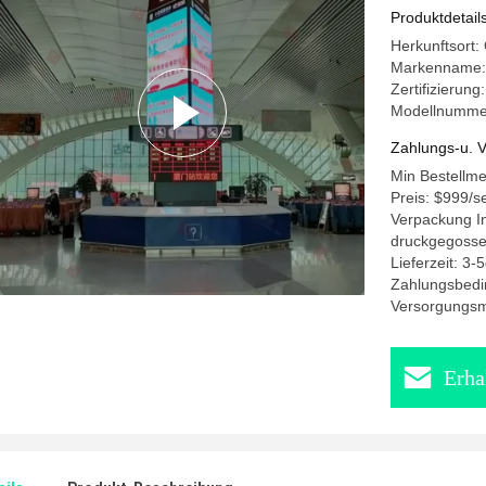
Produktdetail
Herkunftsort:
Markenname:
Zertifizierun
Modellnummer
Zahlungs-u. V
Min Bestellm
Preis: $999/s
Verpackung In
druckgegosse
Lieferzeit: 3-
Zahlungsbedi
Versorgungsma
Erha