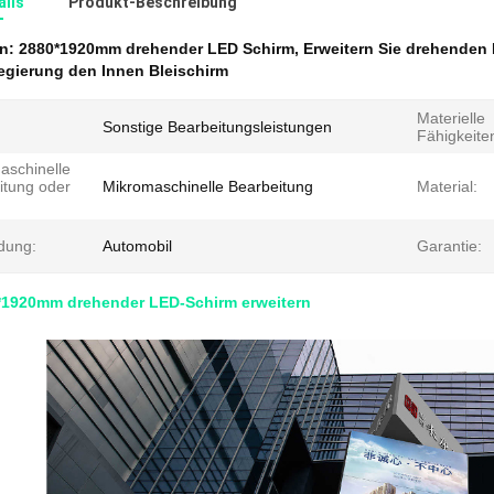
ails
Produkt-Beschreibung
en:
2880*1920mm drehender LED Schirm
,
Erweitern Sie drehenden
egierung den Innen Bleischirm
Materielle
Sonstige Bearbeitungsleistungen
Fähigkeite
aschinelle
itung oder
Mikromaschinelle Bearbeitung
Material:
dung:
Automobil
Garantie:
*1920mm drehender LED-Schirm erweitern