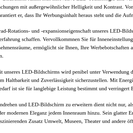
chungen mit außergewöhnlicher Helligkeit und Kontrast. Von 
rantiert er, dass Ihr Werbungsinhalt heraus steht und die A
ad-Rotations- und -expansionseigenschaft unseres LED-Bild
erfahrung schaffen. Vervollkommnen Sie für Inneneinstellung
ehmensräume, ermöglicht sie Ihnen, Ihre Werbebotschaften a
n.
it unseres LED-Bildschirms wird penibel unter Verwendung d
m Haltbarkeit und Zuverlässigkeit sicherzustellen. Mit Ene
darf ist sie für langlebige Leistung bestimmt und verringert
ndrehen und LED-Bildschirm zu erweitern dient nicht nur, al
der modernen Eleganz jedem Innenraum hinzu. Sein glatter En
faszinierenden Zusatz Umwelt, Museen, Theater und andere öf