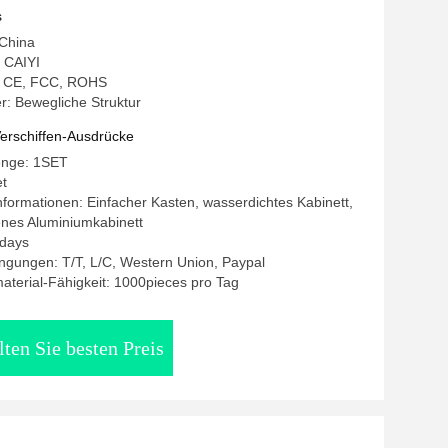
s
 China
 CAIYI
g: CE, FCC, ROHS
: Bewegliche Struktur
erschiffen-Ausdrücke
enge: 1SET
et
formationen: Einfacher Kasten, wasserdichtes Kabinett,
nes Aluminiumkabinett
5days
ngungen: T/T, L/C, Western Union, Paypal
terial-Fähigkeit: 1000pieces pro Tag
lten Sie besten Preis