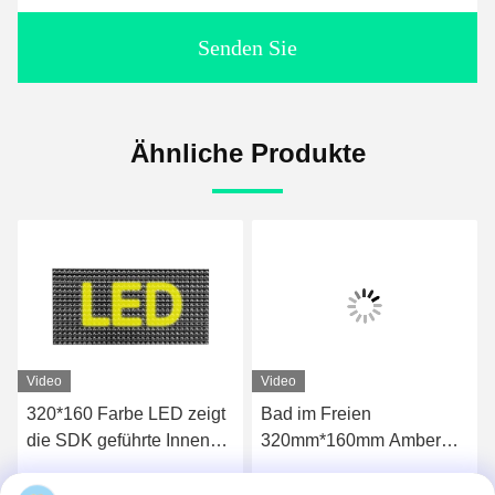
Senden Sie
Ähnliche Produkte
Video
Video
320*160 Farbe LED zeigt
Bad im Freien
die SDK geführte Innen
320mm*160mm Amber
Wand-Bildschirmanzeige
Led Display Module
an
Waterproofs hoher