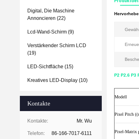
Produktdet
Digital, Die Maschine
Hervorheb
Annoncieren
(22)
Gewähr
Lcd-Wand-Schirm
(9)
Erneue
Verstärkender Schirm LCD
(19)
Besche
LED-Sichtfläche
(15)
P2 P2.6 P3
Kreatives LED-Display
(10)
Modell
Kontakte
Pixel Pitch (
Kontakte:
Mr. Wu
Pixel-Matrix 
Telefon:
86-166-7017-6111