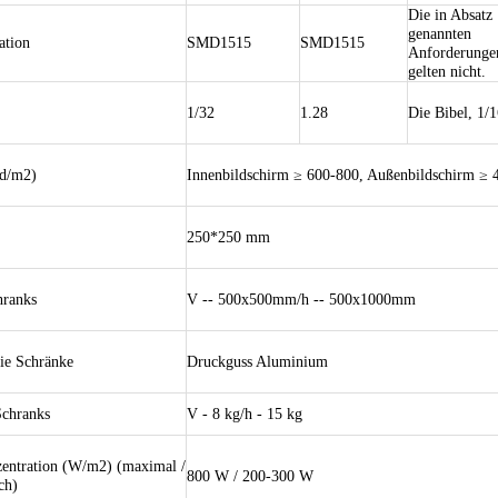
Die in Absatz
genannten
ation
SMD1515
SMD1515
Anforderunge
gelten nicht.
1/32
1.28
Die Bibel, 1/
cd/m2)
Innenbildschirm ≥ 600-800, Außenbildschirm ≥ 
250*250 mm
hranks
V -- 500x500mm/h -- 500x1000mm
die Schränke
Druckguss Aluminium
Schranks
V - 8 kg/h - 15 kg
zentration (W/m2) (maximal /
800 W / 200-300 W
ch)