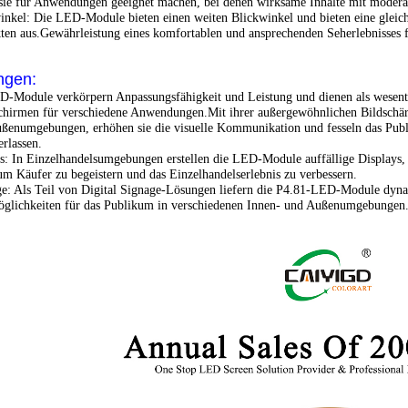
.sie für Anwendungen geeignet machen, bei denen wirksame Inhalte mit moderate
inkel: Die LED-Module bieten einen weiten Blickwinkel und bieten eine gleich
ten aus.Gewährleistung eines komfortablen und ansprechenden Seherlebnisses 
gen:
-Module verkörpern Anpassungsfähigkeit und Leistung und dienen als wesent
chirmen für verschiedene Anwendungen.Mit ihrer außergewöhnlichen Bildschärf
ßenumgebungen, erhöhen sie die visuelle Kommunikation und fesseln das Publ
erlassen.
ys: In Einzelhandelsumgebungen erstellen die LED-Module auffällige Displays
 um Käufer zu begeistern und das Einzelhandelserlebnis zu verbessern.
ge: Als Teil von Digital Signage-Lösungen liefern die P4.81-LED-Module dyna
öglichkeiten für das Publikum in verschiedenen Innen- und Außenumgebungen