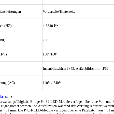
ienstleistungen
Vorderseite/Hinterseite
ate (HZ)
≥ 3840 Hz
Bit)
≥ 16
(H/V)
160°/160°
Innenbildschirm IP43, Außenbildschirm IP65
nung (AC)
110V / 240V
kmale:
erwartungsfähigkeit: Einige P4.81-LED-Module verfügen über eine Vor- und 
zugänglicher werden und Ausfallzeiten während der Wartung reduziert werden
on 4,81 mm: Die P4,81-LED-Module verfügen über eine Pixelpitch von 4,81 mm