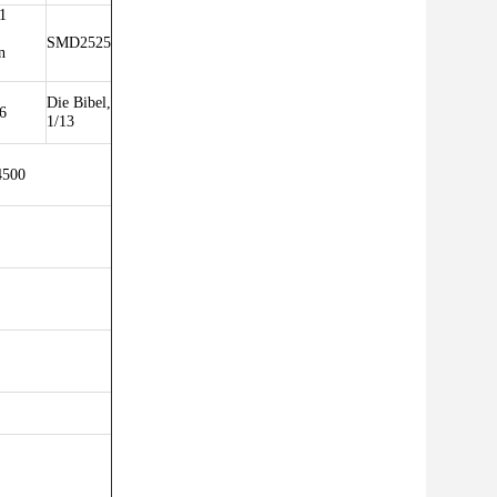
 1
SMD2525
n
Die Bibel,
16
1/13
4500