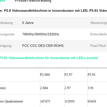
ails
Produkt-Beschreibung
en:
P2.6 Videowandbildschirm in Innenräumen mit LED
,
P3.91 Vid
leistung:
5 Jahre
Steuerung
rungsrate:
7860Hz/3840Hz/1920Hz
Entschließ
inigung:
FCC CCC DES CER-ROHS
Pixel Pitch:
 P3.91 Videowandbildschirm für Innenräume mit LED-Leuchte
P2.604
P2.97
P3.91
(mm)
2.604
2.97
3.91
pro Quadratmeter
147475
112910
65410