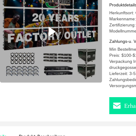
Produktdetail
Herkunftsort:
Markenname: 
Zertifizierun
Modellnummer
Zahlungs-u. V
Min Bestellme
Preis: $100-$
Verpackung In
druckgegosse
Lieferzeit: 3-
Zahlungsbedi
Versorgungsma
Erha