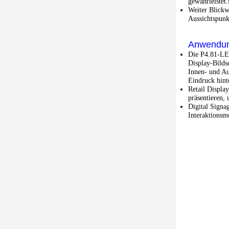
gewährleistet
Weiter Blickw
Aussichtspunk
Anwendun
Die P4.81-LED
Display-Bilds
Innen- und Au
Eindruck hint
Retail Displa
präsentieren,
Digital Signa
Interaktionsm