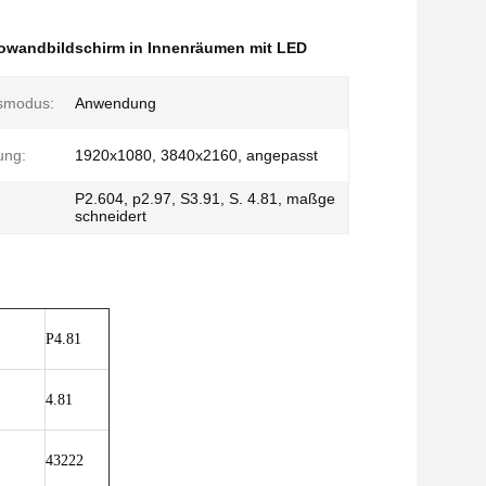
eowandbildschirm in Innenräumen mit LED
smodus:
Anwendung
ung:
1920x1080, 3840x2160, angepasst
P2.604, p2.97, S3.91, S. 4.81, maßge
schneidert
P4.81
4.81
43222