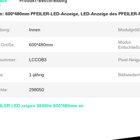
ails
Produkt-Beschreibung
en:
600*480mm PFEILER-LED-Anzeige
,
LED-Anzeige des PFEILER-
dung:
Innen
Modulgröß
Modul-
n-Größe:
600*480mm
Entschließ
nummer:
LCCOB3
Pixel-Neig
e:
1-jährig
Bildwieder
chte:
298050
EILER LED zeigen 3840Hz 600*480mm an