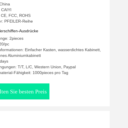
 China
 CAIYI
g: CE, FCC, ROHS
r: PFEILER-Reihe
erschiffen-Ausdrücke
enge: 2pieces
20/pc
formationen: Einfacher Kasten, wasserdichtes Kabinett,
nes Aluminiumkabinett
5days
ngungen: T/T, L/C, Western Union, Paypal
terial-Fähigkeit: 1000pieces pro Tag
lten Sie besten Preis