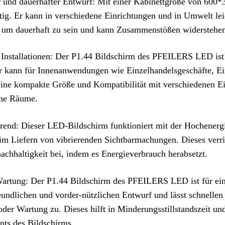
und dauerhafter Entwurf: Mit einer Kabinettgröße von 600
itig. Er kann in verschiedene Einrichtungen und in Umwelt leic
 um dauerhaft zu sein und kann Zusammenstößen widerstehen u
e Installationen: Der P1.44 Bildschirm des PFEILERS LED ist f
r kann für Innenanwendungen wie Einzelhandelsgeschäfte, Ei
ine kompakte Größe und Kompatibilität mit verschiedenen Einr
ene Räume.
rend: Dieser LED-Bildschirm funktioniert mit der Hochenerg
im Liefern von vibrierenden Sichtbarmachungen. Dieses verrin
achhaltigkeit bei, indem es Energieverbrauch herabsetzt.
artung: Der P1.44 Bildschirm des PFEILERS LED ist für ei
eundlichen und vorder-nützlichen Entwurf und lässt schnel
oder Wartung zu. Dieses hilft in Minderungsstillstandszeit un
ts des Bildschirms.