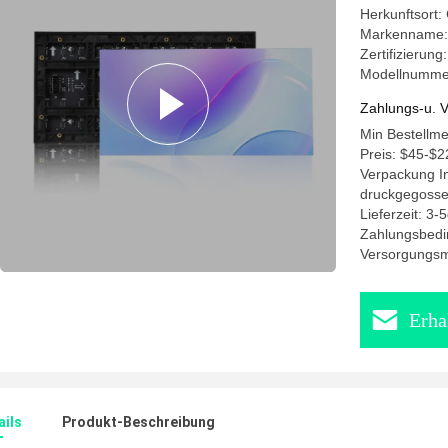
Herkunftsort:
Markenname:
Zertifizierun
Modellnumme
Zahlungs-u. V
Min Bestellm
Preis: $45-$2
Verpackung In
druckgegosse
Lieferzeit: 3-
Zahlungsbedi
Versorgungsma
Erha
ails
Produkt-Beschreibung