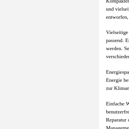
Kompakter 
und vielse
entworfen,
Vielseitig
passend. E
werden. Se
verschied
Energiespa
Energie be
zur Kliman
Einfache W
benutzerfr
Reparatur 
Managemen