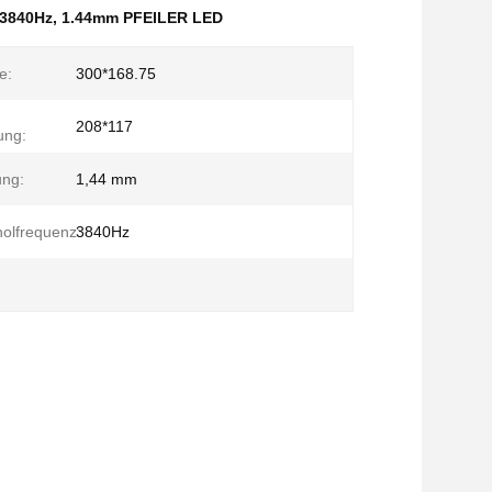
-3840Hz
,
1.44mm PFEILER LED
e:
300*168.75
208*117
ung:
ung:
1,44 mm
holfrequenz:
3840Hz