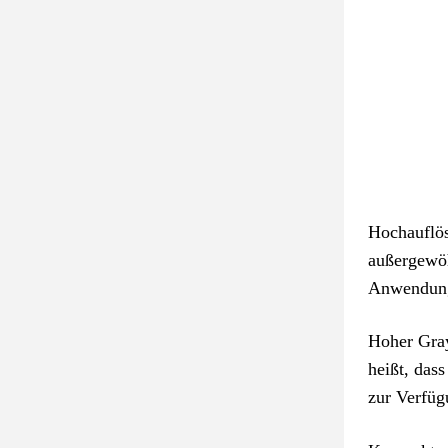
Hochauflös
außergewöhn
Anwendunge
Hoher Gray
heißt, das
zur Verfüg