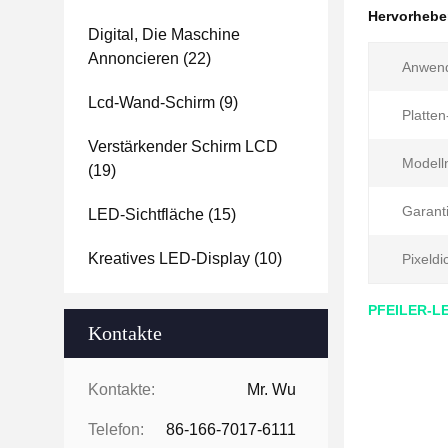
Hervorheb
Digital, Die Maschine
Annoncieren
(22)
Anwen
Lcd-Wand-Schirm
(9)
Platte
Verstärkender Schirm LCD
Modell
(19)
Garanti
LED-Sichtfläche
(15)
Kreatives LED-Display
(10)
Pixeldi
PFEILER-LE
Kontakte
Kontakte:
Mr. Wu
Telefon:
86-166-7017-6111