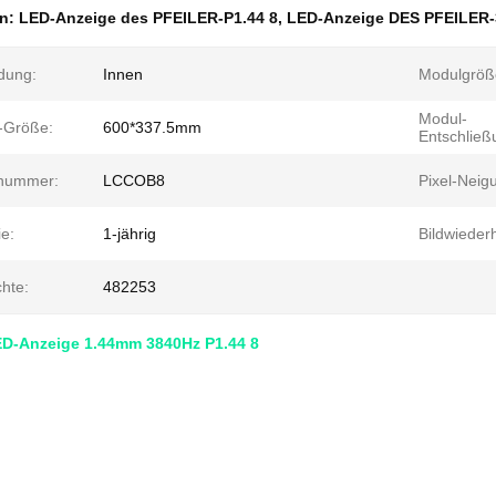
en:
LED-Anzeige des PFEILER-P1.44 8
,
LED-Anzeige DES PFEILER
dung:
Innen
Modulgröß
Modul-
n-Größe:
600*337.5mm
Entschließ
nummer:
LCCOB8
Pixel-Neig
e:
1-jährig
Bildwieder
chte:
482253
D-Anzeige 1.44mm 3840Hz P1.44 8