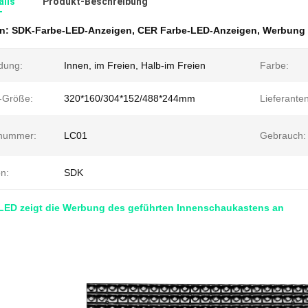
ails
Produkt-Beschreibung
en:
SDK-Farbe-LED-Anzeigen
,
CER Farbe-LED-Anzeigen
,
Werbung 
dung:
Innen, im Freien, Halb-im Freien
Farbe:
n-Größe:
320*160/304*152/488*244mm
Lieferanten
nummer:
LC01
Gebrauch:
n:
SDK
LED zeigt die Werbung des geführten Innenschaukastens an