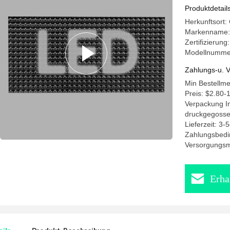
Produktdetail
Herkunftsort:
Markenname:
Zertifizierun
Modellnummer
Zahlungs-u. V
Min Bestellm
Preis: $2.80-
Verpackung In
druckgegosse
Lieferzeit: 3-
Zahlungsbedi
Versorgungsma
Erha