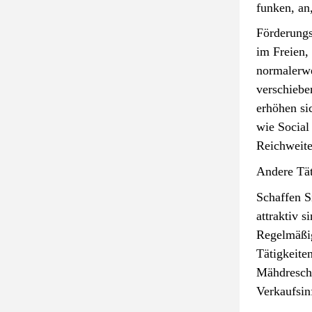
funken, an
Förderungs
im Freien,
normalerwe
verschieben
erhöhen si
wie Social
Reichweite
Andere Tät
Schaffen S
attraktiv 
Regelmäßig
Tätigkeite
Mähdresche
Verkaufsin