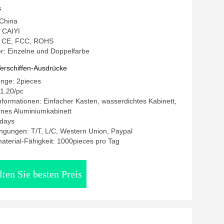
s
 China
 CAIYI
g: CE, FCC, ROHS
: Einzelne und Doppelfarbe
erschiffen-Ausdrücke
enge: 2pieces
11.20/pc
formationen: Einfacher Kasten, wasserdichtes Kabinett,
nes Aluminiumkabinett
5days
ngungen: T/T, L/C, Western Union, Paypal
terial-Fähigkeit: 1000pieces pro Tag
lten Sie besten Preis