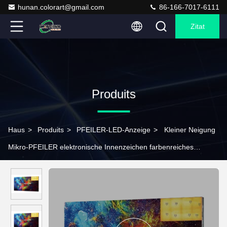
hunan.colorart@gmail.com
86-166-7017-6111
Zitat
Produits
Haus
>
Produits
>
PFEILER-LED-Anzeige
>
Kleiner Neigung
Mikro-PFEILER elektronische Innenzeichen farbenreiches
kundengebundenes P0.78 P0.93 P1.25 P1.56